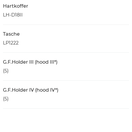
Hartkoffer
LH-D18II
Tasche
LP1222
G.F.Holder III (hood III*)
(5)
G.F.Holder IV (hood IV*)
(5)