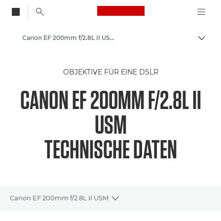
Canon Logo, back to
Canon EF 200mm f/2.8L II USM - Objektive – Kamera- & Foto-Objektive
Auf B
Canon
OBJEKTIVE FÜR EINE DSLR
Canon Kameraobjektive
CANON EF 200MM F/2.8L II
USM
TECHNISCHE DATEN
Canon EF 200mm f/2.8L II USM
Toggle breadcrumbs