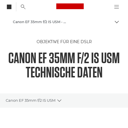
Canon Logo, back to
Canon EF 35mm f/2 IS USM - Objektive – Kamera- & Foto-Objektive
Auf B
Canon
OBJEKTIVE FÜR EINE DSLR
Canon Kameraobjektive
CANON EF 35MM F/2 IS USM
TECHNISCHE DATEN
Canon EF 35mm f/2 IS USM
Toggle breadcrumbs
Übersicht