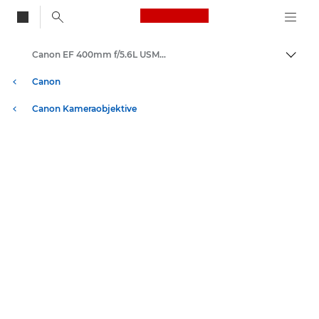
Canon Logo, back to
Canon EF 400mm f/5.6L USM - Objektive – Kamera- & Foto-Objektive
Auf B
Canon
Canon Kameraobjektive