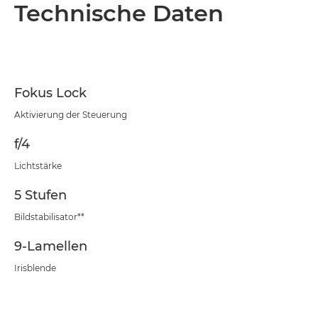
Übersicht
Technische Daten
Technische Daten
Fokus Lock
Aktivierung der Steuerung
f/4
Lichtstärke
5 Stufen
Bildstabilisator**
9-Lamellen
Irisblende