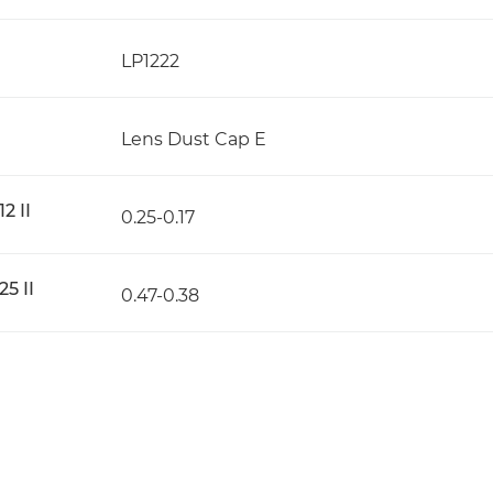
LP1222
Lens Dust Cap E
2 II
0.25-0.17
5 II
0.47-0.38