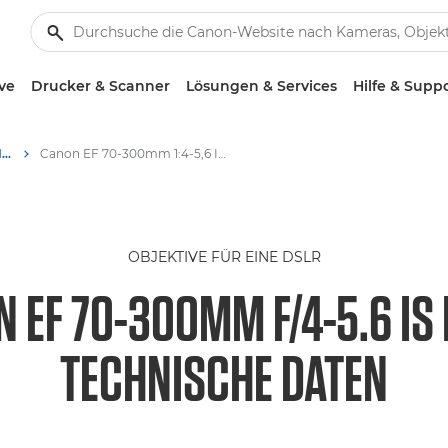
ve
Drucker & Scanner
Lösungen & Services
Hilfe & Supp
Canon EF 70-300mm f/4-5.6 IS II USM - Objektive – Kamera- & Foto-Objektive
Canon EF 70-300mm 1:4-5,6 IS II USM Objektiv – Technische Daten - Canon EF 70-300mm 1:4-5,6 IS II USM Objektiv
OBJEKTIVE FÜR EINE DSLR
 EF 70-300MM F/4-5.6 IS 
TECHNISCHE DATEN