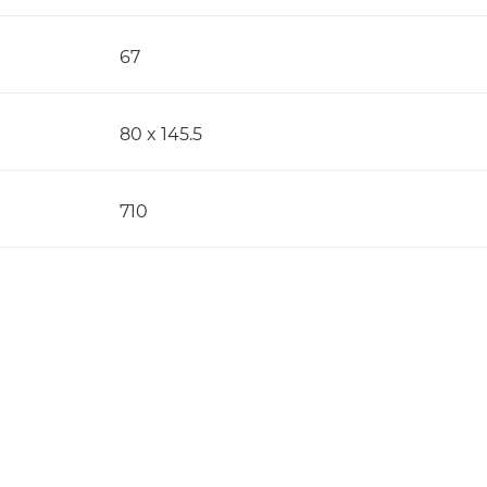
67
80 x 145.5
710