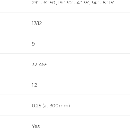
29º - 6º 50', 19º 30' - 4º 35', 34º - 8º 15'
17/12
9
32-45¹
1.2
0.25 (at 300mm)
Yes