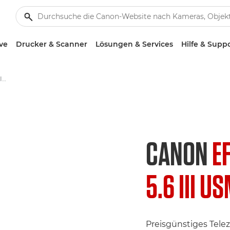
ve
Drucker & Scanner
Lösungen & Services
Hilfe & Supp
Canon EF 75-300mm f/4-5.6 III USM - Objektive – Kamera- & Foto-Objektive
CANON
E
5.6 III U
Preisgünstiges Telez