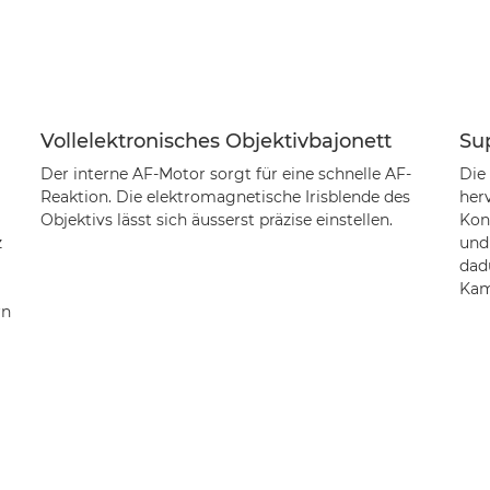
Vollelektronisches Objektivbajonett
Su
Der interne AF-Motor sorgt für eine schnelle AF-
Die
Reaktion. Die elektromagnetische Irisblende des
her
Objektivs lässt sich äusserst präzise einstellen.
Kon
z
und 
dad
Kame
rn