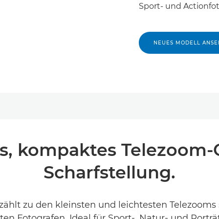
Sport- und Actionfot
NEUES MODELL ANS
es, kompaktes Telezoom-
Scharfstellung.
ählt zu den kleinsten und leichtesten Telezooms s
en Fotografen. Ideal für Sport-, Natur- und Port