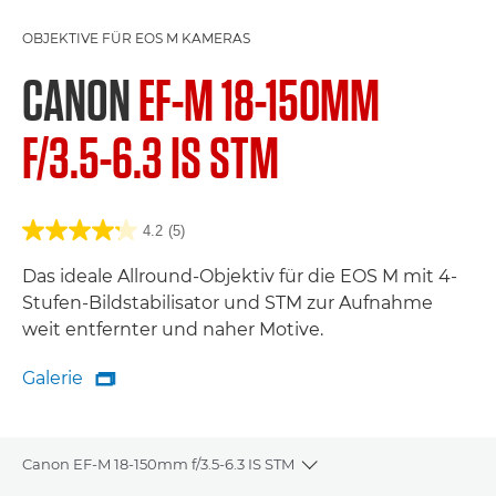
OBJEKTIVE FÜR EOS M KAMERAS
CANON
EF-M 18-150MM
F/3.5-6.3 IS STM
4.2
(5)
Das ideale Allround-Objektiv für die EOS M mit 4-
Stufen-Bildstabilisator und STM zur Aufnahme
weit entfernter und naher Motive.
Galerie

Galerie
Canon EF-M 18-150mm f/3.5-6.3 IS STM
Toggle breadcrumbs