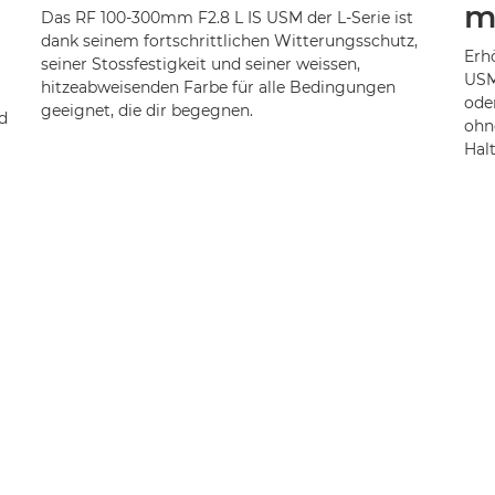
me
Das RF 100-300mm F2.8 L IS USM der L-Serie ist
dank seinem fortschrittlichen Witterungsschutz,
Erh
seiner Stossfestigkeit und seiner weissen,
USM
hitzeabweisenden Farbe für alle Bedingungen
ode
geeignet, die dir begegnen.
d
ohn
Hal