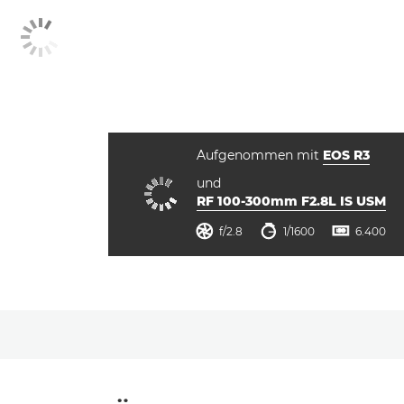
Aufgenommen mit
EOS R3
und
RF 100-300mm F2.8L IS USM
Blende
Verschlusszeit
ISO



f/2.8
1/1600
6.400