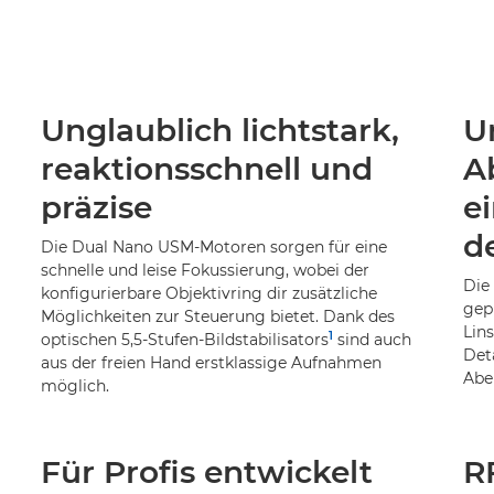
Unglaublich lichtstark,
U
reaktionsschnell und
A
präzise
e
de
Die Dual Nano USM-Motoren sorgen für eine
schnelle und leise Fokussierung, wobei der
Die
konfigurierbare Objektivring dir zusätzliche
gep
Möglichkeiten zur Steuerung bietet. Dank des
Lin
1
optischen 5,5-Stufen-Bildstabilisators
sind auch
Det
aus der freien Hand erstklassige Aufnahmen
Aber
möglich.
Für Profis entwickelt
R