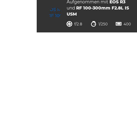
Aufgenommen mit
EOS R3
und
RF 100-300mm F2.8L IS
USM
Blende
Verschlusszeit
ISO



f/2.8
1/250
400