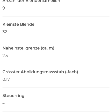
Anzahl der Blendenlamellen
9
Kleinste Blende
32
Naheinstellgrenze (ca. m)
2,5
Grösster Abbildungsmassstab (-fach)
0,17
Steuerring
–