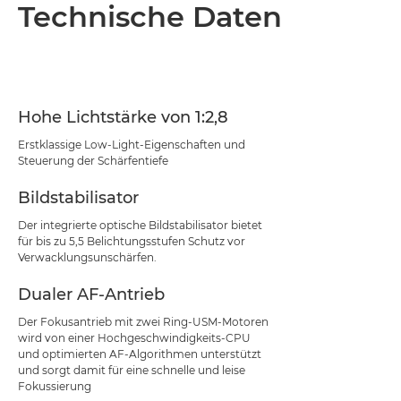
Übersicht
Technische Daten
Technische Daten
Support
Hohe Lichtstärke von 1:2,8
Erstklassige Low-Light-Eigenschaften und
Steuerung der Schärfentiefe
Bildstabilisator
Der integrierte optische Bildstabilisator bietet
für bis zu 5,5 Belichtungsstufen Schutz vor
Verwacklungsunschärfen.
Dualer AF-Antrieb
Der Fokusantrieb mit zwei Ring-USM-Motoren
wird von einer Hochgeschwindigkeits-CPU
und optimierten AF-Algorithmen unterstützt
und sorgt damit für eine schnelle und leise
Fokussierung