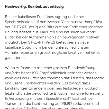
Hochwertig, flexibel, zuverlässig
Bei der kabellosen Funkübertragung und einer
3
Synchronisation auf den zweiten Verschlussvorhang
löst
der ST-E3-RT (Ver.2) den Blitz erst am Ende einer längeren
Belichtungszeit aus. Dadurch sind natürlich wirkende
Bilder bei der Aufnahme von sich bewegenden Motiven
möglich. Der ST-E3-RT (Ver.2) bietet dies als neue
kabellose Option, um bei den unterschiedlichsten
Aufnahmeszenarien grösstmögliche kreative Freiheit zu
garantieren.
Wenn Aufnahmen mit einer grossen Blendenöffnung
und/oder hoher ISO-Empfindlichkeit gemacht werden,
kann dies bei Blitzlichtaufnahmen dazu führen, dass Motiv
und Szene überbelichtet werden. Das zwingt dazu,
Einstellungen zu ändern oder neu festzulegen, wodurch
letztendlich die gewünschte Bildstimmung verloren geht.
4
In Verbindung mit dem Speedlite EL-1
lässt sich per
Transmitter die Lichtleistung auf 1/8.192 reduzieren und
optimal auf die Situation abstimmen, ohne die