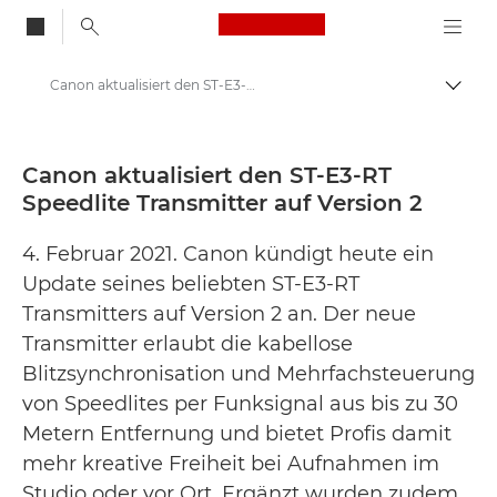
Canon Logo, back to
Canon aktualisiert den ST-E3-RT Speedlite Transmitter auf Version 2 - Canon Presse Center
Auf B
Canon
Newsroom
Canon aktualisiert den ST-E3-RT
Speedlite Transmitter auf Version 2
Pressemitteilungen – Canon Newsroom
4. Februar 2021. Canon kündigt heute ein
Update seines beliebten ST-E3-RT
Transmitters auf Version 2 an. Der neue
Transmitter erlaubt die kabellose
Blitzsynchronisation und Mehrfachsteuerung
von Speedlites per Funksignal aus bis zu 30
Metern Entfernung und bietet Profis damit
mehr kreative Freiheit bei Aufnahmen im
Studio oder vor Ort. Ergänzt wurden zudem