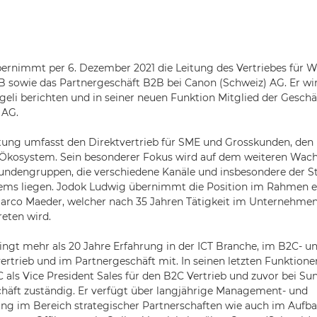
ernimmt per 6. Dezember 2021 die Leitung des Vertriebes für 
 sowie das Partnergeschäft B2B bei Canon (Schweiz) AG. Er wir
li berichten und in seiner neuen Funktion Mitglied der Geschä
 AG.
ung umfasst den Direktvertrieb für SME und Grosskunden, den I
 Ökosystem. Sein besonderer Fokus wird auf dem weiteren Wac
undengruppen, die verschiedene Kanäle und insbesondere der S
ems liegen. Jodok Ludwig übernimmt die Position im Rahmen e
arco Maeder, welcher nach 35 Jahren Tätigkeit im Unternehmen
eten wird.
ngt mehr als 20 Jahre Erfahrung in der ICT Branche, im B2C- 
ertrieb und im Partnergeschäft mit. In seinen letzten Funktione
als Vice President Sales für den B2C Vertrieb und zuvor bei Sun
häft zuständig. Er verfügt über langjährige Management- und
ng im Bereich strategischer Partnerschaften wie auch im Aufba