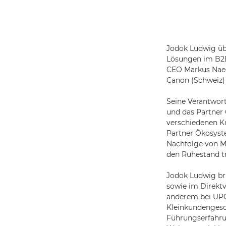
Jodok Ludwig üb
Lösungen im B2B
CEO Markus Naege
Canon (Schweiz)
Seine Verantwort
und das Partner
verschiedenen K
Partner Ökosyst
Nachfolge von M
den Ruhestand tr
Jodok Ludwig bri
sowie im Direktv
anderem bei UPC 
Kleinkundengesc
Führungserfahru