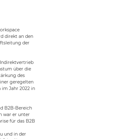
Workspace
d direkt an den
ftsleitung der
ndirektvertrieb
hstum über die
tärkung des
iner geregelten
 im Jahr 2022 in
und B2B-Bereich
n war er unter
rise für das B2B
u und in der