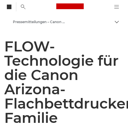
Canon Logo, back to
Pressemitteilungen – Canon Newsroom
Auf B
Canon
FLOW-
Newsroom
Technologie für
die Canon
Arizona-
Flachbettdrucke
Familie