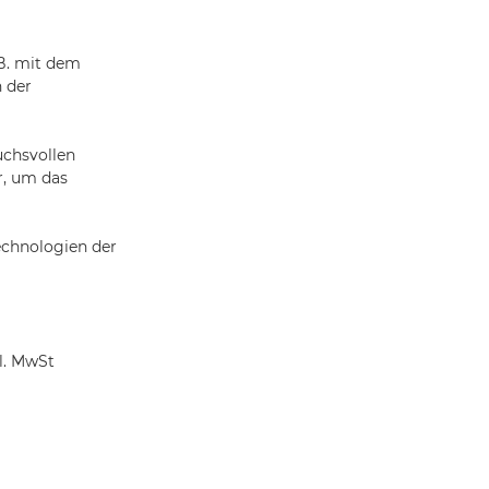
B. mit dem
n der
uchsvollen
r, um das
Technologien der
l. MwSt