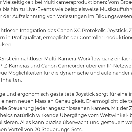
er Vielseitigkeit bei Multikameraproduktionen: Vom Broa
e bis hin zu Live-Events wie beispielsweise Musikauffü
r der Aufzeichnung von Vorlesungen im Bildungswesen
htlosen Integration des Canon XC Protokolls, Joystick
n in Profiqualität, ermöglicht der Controller Produktio
lsen.
 ist ein nahtloser Multi-Kamera-Workflow ganz einfach.
PTZ-Kameras und Canon Camcorder über ein IP-Netzwer
neue Möglichkeiten für die dynamische und aufeinande
 Inhalten.
e und ergonomisch gestaltete Joystick sorgt für eine in
 einem neuen Mass an Genauigkeit. Er ermöglicht die ta
elle Steuerung jeder angeschlossenen Kamera. Mit der
ühelos natürlich wirkende Übergänge vom Weitwinkel- b
alisieren. Alles kann präzise überwacht und gesteuert w
en Vorteil von 20 Steuerungs-Sets.