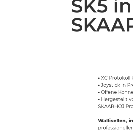
SK5 in
SKAA
•
XC Protokoll
•
Joystick in P
•
Offene Konnek
•
Hergestellt v
SKAARHOJ Pro
Wallisellen, 
professionelle