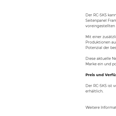
Der RC-SK5 kann
Seitenpanel Fram
voreingestellten 
Mit einer zusätz
Produktionen auc
Potenzial der be
Diese aktuelle N
Marke ein und po
Preis und Verfü
Der RC-SK5 ist v
erhältlich.
Weitere Informa