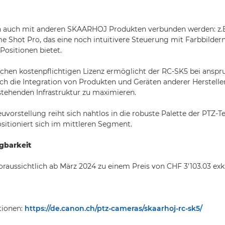
 auch mit anderen SKAARHOJ Produkten verbunden werden: z.
e Shot Pro, das eine noch intuitivere Steuerung mit Farbbilder
Positionen bietet.
lichen kostenpflichtigen Lizenz ermöglicht der RC-SK5 bei anspr
h die Integration von Produkten und Geräten anderer Herstelle
stehenden Infrastruktur zu maximieren.
euvorstellung reiht sich nahtlos in die robuste Palette der PTZ-
sitioniert sich im mittleren Segment.
gbarkeit
oraussichtlich ab März 2024 zu einem Preis von CHF 3'103.03 exk
tionen:
https://de.canon.ch/ptz-cameras/skaarhoj-rc-sk5/