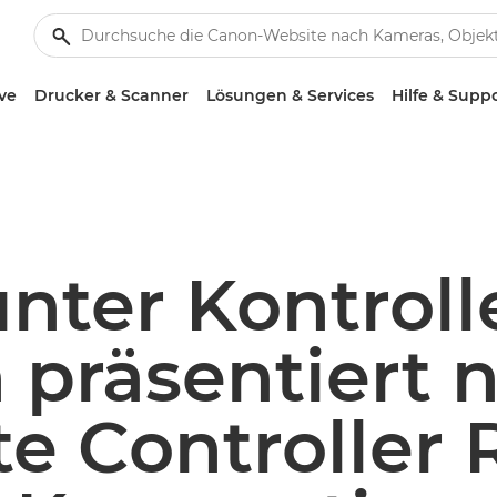
ve
Drucker & Scanner
Lösungen & Services
Hilfe & Supp
unter Kontroll
 präsentiert 
e Controller 