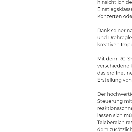
hinsichtlich d
Einstiegsklass
Konzerten ode
Dank seiner na
und Drehregler
kreativen Impu
Mit dem RC-SK5
verschiedene 
das eröffnet 
Erstellung von
Der hochwertig
Steuerung mit
reaktionsschn
lassen sich m
Telebereich re
dem zusätzlich