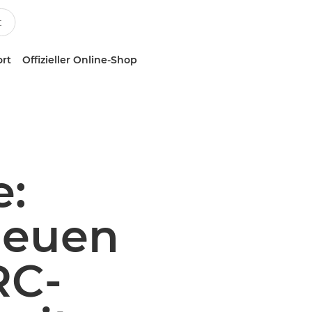
ort
Offizieller Online-Shop
e:
neuen
RC-