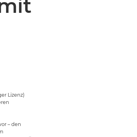
mit
er Lizenz)
eren
vor – den
em