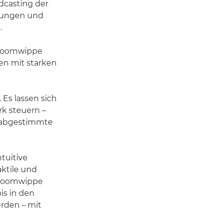
dcasting der
hrungen und
.
, Zoomwippe
nen mit starken
 Es lassen sich
k steuern –
r abgestimmte
tuitive
ktile und
 Zoomwippe
is in den
erden – mit