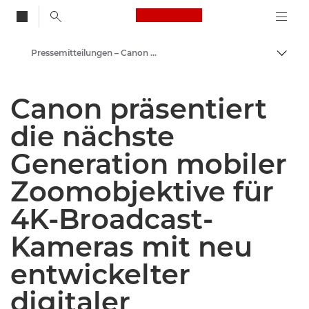
Canon Logo, back to
Pressemitteilungen – Canon Newsroom
Auf B
Canon
Canon präsentiert
Newsroom
die nächste
Generation mobiler
Zoomobjektive für
4K-Broadcast-
Kameras mit neu
entwickelter
digitaler