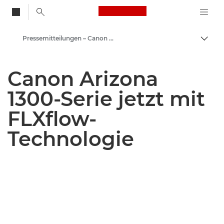
Canon Logo, back to
Pressemitteilungen – Canon Newsroom
Auf B
Canon
Canon Arizona
Newsroom
1300-Serie jetzt mit
FLXflow-
Technologie