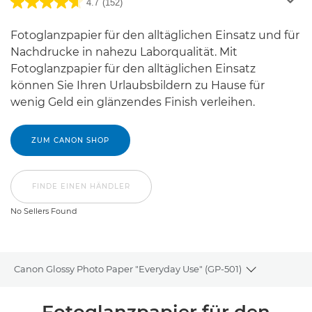
4.7
(152)
Fotoglanzpapier für den alltäglichen Einsatz und für
Nachdrucke in nahezu Laborqualität. Mit
Fotoglanzpapier für den alltäglichen Einsatz
können Sie Ihren Urlaubsbildern zu Hause für
wenig Geld ein glänzendes Finish verleihen.
ZUM CANON SHOP
FINDE EINEN HÄNDLER
No Sellers Found
Canon Glossy Photo Paper "Everyday Use" (GP-501)
Toggle brea
Übersicht