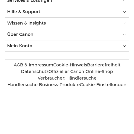
Services & Lösungen
Hilfe & Support
Wissen & Insights
Über Canon
Mein Konto
AGB & Impressum
Cookie-Hinweis
Barrierefreiheit
Datenschutz
Offizieller Canon Online-Shop
Verbraucher: Händlersuche
Händlersuche Business-Produkte
Cookie-Einstellungen
Canon Schweiz
Copyright 2026. Alle Rechte vorbehalten.