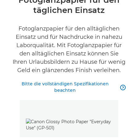
Fotoglanzpapier für den
täglichen Einsatz
Technische Daten
Produktbewertungen
Fotoglanzpapier für den alltäglichen
Einsatz und für Nachdrucke in nahezu
FINDE EINEN HÄNDLER
Laborqualität. Mit Fotoglanzpapier für
No Sellers Found
den alltäglichen Einsatz können Sie
Ihren Urlaubsbildern zu Hause für wenig
Geld ein glänzendes Finish verleihen.
Bitte die vollständigen Spezifikationen

beachten