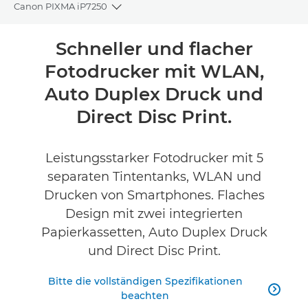
Canon PIXMA iP7250
Toggle breadcrumbs
Übersicht
Schneller und flacher
Fotodrucker mit WLAN,
Technische Daten
Auto Duplex Druck und
Produktbewertungen
Direct Disc Print.
Support
Leistungsstarker Fotodrucker mit 5
separaten Tintentanks, WLAN und
TINTE KAUFEN
Drucken von Smartphones. Flaches
Design mit zwei integrierten
Papierkassetten, Auto Duplex Druck
und Direct Disc Print.
Bitte die vollständigen Spezifikationen

beachten