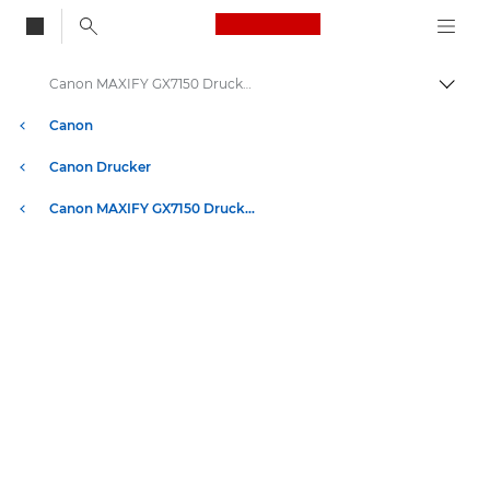
Canon Logo, back to
Canon MAXIFY GX7150 Drucker – Technische Daten
Auf B
Canon
Canon Drucker
Canon MAXIFY GX7150 Drucker