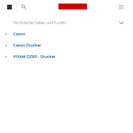
Canon Logo, back to
Technische Daten und Funktionen – PIXMA G2501
Auf B
Canon
Canon Drucker
PIXMA G2501 - Drucker