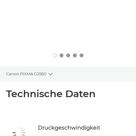
Canon PIXMA G2560
Toggle breadcrumbs
Übersicht
Technische Daten
Technische Daten
Support
Druckgeschwindigkeit
TINTE KAUFEN