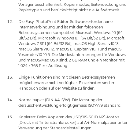
Vorlagenbeschaffenheit, Kopiermodus, Seitendeckung und
Papiertyp ab und berücksichtigt nicht die Aufwärmzeit.
Die Easy-PhotoPrint Editor-Software erfordert eine
Internetverbindung und ist mit den folgenden
Betriebssystemen kompatibel: Microsoft Windows 10 (64
Bit/32 Bit), Microsoft Windows 8.1 (64 Bit/32 Bit), Microsoft
Windows 7 SP1 (64 Bit/32 Bit), macOS High Sierra v10.13,
macOS Sierra v10.12, macOS El Capitan v10.11 und macOS
Yosemite v10.10.5. Die Mindestanforderungen für Windows
und macOS/Mac OS X sind: 2 GB RAM und ein Monitor mit
1.024 x 768 Pixel Auflösung.
Einige Funktionen sind mit diesen Betriebssystemen
möglicherweise nicht verfügbar. Einzelheiten sind im
Handbuch oder auf der Website zu finden.
Normalpapier (DIN A4, S/W). Die Messung der
Geräuschentwicklung erfolgt gemäss ISO7779 Standard.
Kopieren: Beim Kopieren des „ISO/JIS-SCID N2“-Motivs
(Druck mit Tintenstrahldrucker) auf A4-Normalpapier unter
Verwendung der Standardeinstellungen.