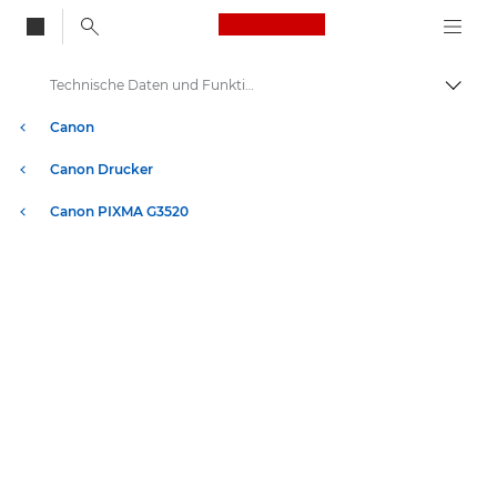
Canon Logo, back to
Technische Daten und Funktionen – Canon PIXMA G3520
Auf B
Canon
Canon Drucker
Canon PIXMA G3520