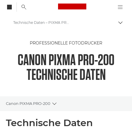
Canon Logo, back to
Technische Daten – PIXMA PRO-200
Auf B
Canon
PROFESSIONELLE FOTODRUCKER
Canon Drucker
CANON PIXMA PRO-200
Canon PIXMA PRO-200
TECHNISCHE DATEN
Canon PIXMA PRO-200
Toggle breadcrumbs
Übersicht
Technische Daten