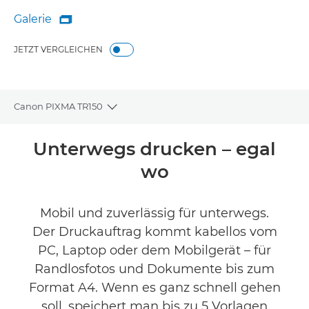
Galerie

Galerie
JETZT VERGLEICHEN
Canon PIXMA TR150
Toggle breadcrumbs
Übersicht
Unterwegs drucken – egal
wo
Technische Daten
Produktbewertungen
Mobil und zuverlässig für unterwegs.
Der Druckauftrag kommt kabellos vom
Support
PC, Laptop oder dem Mobilgerät – für
Randlosfotos und Dokumente bis zum
TINTE KAUFEN
Format A4. Wenn es ganz schnell gehen
soll, speichert man bis zu 5 Vorlagen