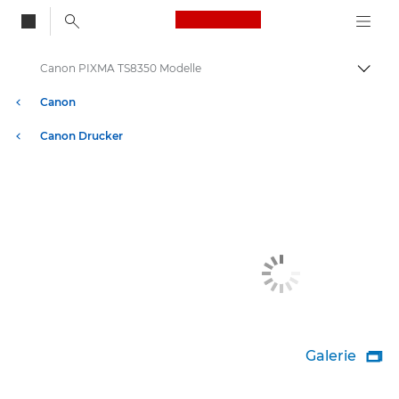
Canon Logo, back to
Canon PIXMA TS8350 Modelle
Auf B
Canon
Canon Drucker
Galerie
