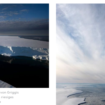
 von Griggis
 riesiges
m