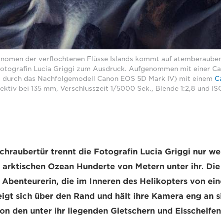
nomen der verflochtenen Flüsse Islands kommt auf atemberaube
otografin Lucia Griggi zum Ausdruck. Aufgenommen mit einer Ca
zt durch das Nachfolgemodell Canon EOS 5D Mark IV) mit einem
C
ktiv bei 135 mm, Verschlusszeit 1/5000 Sek., Blende 1:2,8 und IS
chraubertür trennt die Fotografin Lucia Griggi nur w
n arktischen Ozean Hunderte von Metern unter ihr. Die
 Abenteurerin, die im Inneren des Helikopters von ei
eigt sich über den Rand und hält ihre Kamera eng an s
n den unter ihr liegenden Gletschern und Eisschelfe