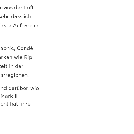
n aus der Luft
sehr, dass ich
rfekte Aufnahme
raphic, Condé
arken wie Rip
eit in der
larregionen.
und darüber, wie
Mark II
cht hat, ihre