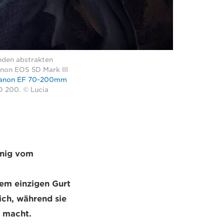
nden abstrakten
non EOS 5D Mark III
anon EF 70-200mm
O 200. © Lucia
enig vom
nem einzigen Gurt
ich, während sie
n macht.