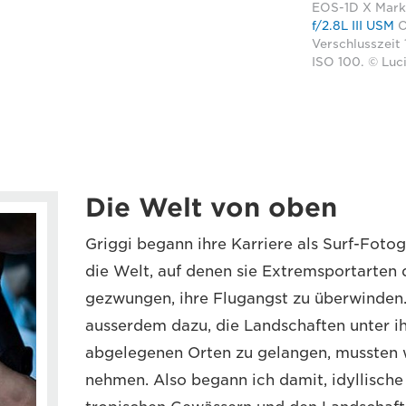
EOS-1D X Mark 
f/2.8L III USM
O
Verschlusszeit 
ISO 100. © Luc
Die Welt von oben
Griggi begann ihre Karriere als Surf-Fotog
die Welt, auf denen sie Extremsportarten 
gezwungen, ihre Flugangst zu überwinden. 
ausserdem dazu, die Landschaften unter ih
abgelegenen Orten zu gelangen, mussten 
nehmen. Also begann ich damit, idyllisch