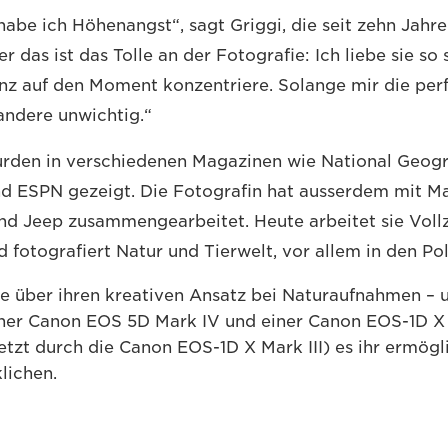
abe ich Höhenangst“, sagt Griggi, die seit zehn Jahre
er das ist das Tolle an der Fotografie: Ich liebe sie so 
anz auf den Moment konzentriere. Solange mir die pe
s andere unwichtig.“
wurden in verschiedenen Magazinen wie National Geog
nd ESPN gezeigt. Die Fotografin hat ausserdem mit M
und Jeep zusammengearbeitet. Heute arbeitet sie Vollz
 fotografiert Natur und Tierwelt, vor allem in den Po
sie über ihren kreativen Ansatz bei Naturaufnahmen – 
iner Canon EOS 5D Mark IV und einer Canon EOS-1D X 
etzt durch die Canon EOS-1D X Mark III) es ihr ermögli
lichen.