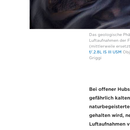
Das geologische Phä
Luftaufnahmen der F
(mittlerweile erset
f/.2.8L IS III USM
Obje
Griggi
Bei offener Hubs
gefährlich kalte
naturbegeisterte
gehalten wird, n
Luftaufnahmen vo