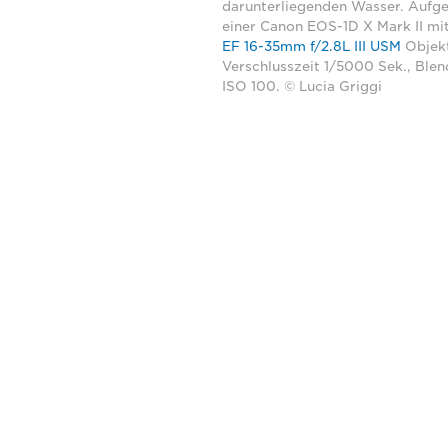
darunterliegenden Wasser. Auf
einer Canon EOS-1D X Mark II mi
EF 16-35mm f/2.8L III USM
Objekt
Verschlusszeit 1/5000 Sek., Blen
ISO 100. © Lucia Griggi