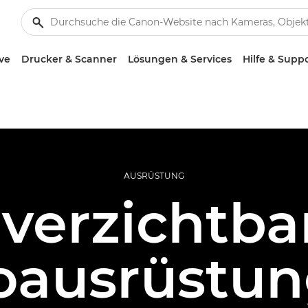
ve
Drucker & Scanner
Lösungen & Services
Hilfe & Supp
AUSRÜSTUNG
verzichtba
oausrüstun