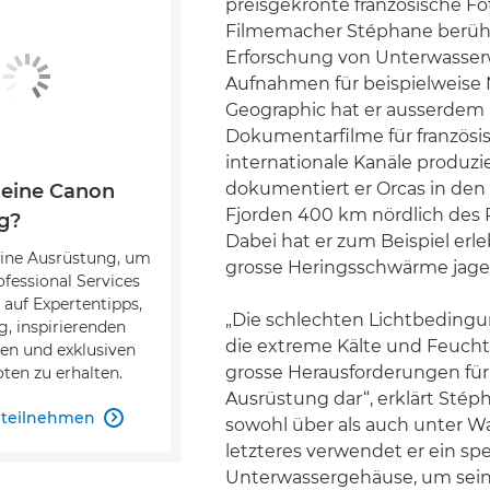
preisgekrönte französische Fo
Filmemacher Stéphane berühm
Erforschung von Unterwasser
Aufnahmen für beispielweise 
Geographic hat er ausserdem 
Dokumentarfilme für französi
internationale Kanäle produzie
dokumentiert er Orcas in de
 eine Canon
Fjorden 400 km nördlich des P
g?
Dabei hat er zum Beispiel erleb
eine Ausrüstung, um
grosse Heringsschwärme jage
fessional Services
auf Expertentipps,
„Die schlechten Lichtbeding
, inspirierenden
die extreme Kälte und Feuchti
en und exklusiven
grosse Herausforderungen für
en zu erhalten.
Ausrüstung dar“, erklärt Stép
S teilnehmen

sowohl über als auch unter Wa
letzteres verwendet er ein spe
Unterwassergehäuse, um sei