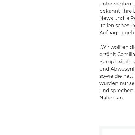
unbewegten un
bekannt. Ihre 
News und la Re
italienisches R
Auftrag gegeb
„Wir wollten d
erzählt Camill
Komplexität de
und Abwesenhe
sowie die natü
wurden nur se
und sprechen 
Nation an.