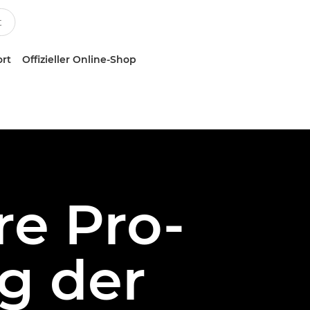
ort
Offizieller Online-Shop
re Pro-
g der