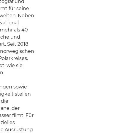
tograf und
t für seine
welten. Neben
National
mehr als 40
sche und
rt. Seit 2018
n norwegischen
olarkreises.
t, wie sie
n.
ungen sowie
gkeit stellen
 die
hane, der
sser filmt. Für
zielles
ne Ausrüstung