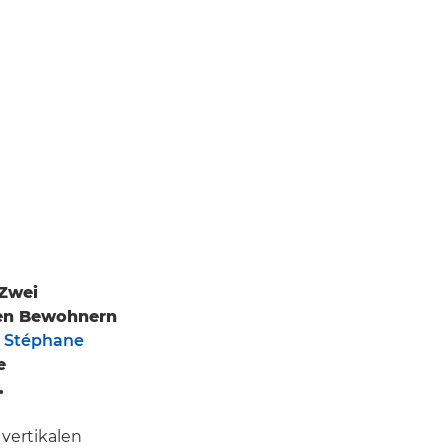
 Zwei
ren Bewohnern
d
Stéphane
e
.
 vertikalen