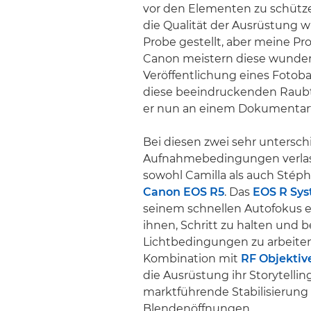
vor den Elementen zu schütze
die Qualität der Ausrüstung wi
Probe gestellt, aber meine P
Canon meistern diese wunder
Veröffentlichung eines Fotob
diese beeindruckenden Raubti
er nun an einem Dokumentarf
Bei diesen zwei sehr untersch
Aufnahmebedingungen verlas
sowohl Camilla als auch Stéph
Canon EOS R5
. Das
EOS R Sy
seinem schnellen Autofokus e
ihnen, Schritt zu halten und 
Lichtbedingungen zu arbeiten
Kombination mit
RF Objektiv
die Ausrüstung ihr Storytellin
marktführende Stabilisierung
Blendenöffnungen.