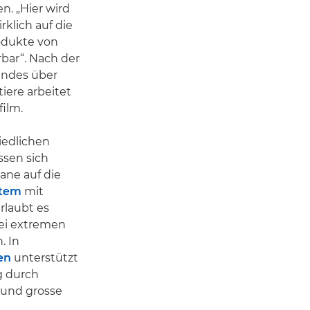
n. „Hier wird
rklich auf die
rodukte von
bar“. Nach der
andes über
ere arbeitet
ilm.
iedlichen
sen sich
ane auf die
stem
mit
rlaubt es
bei extremen
. In
en
unterstützt
g durch
 und grosse