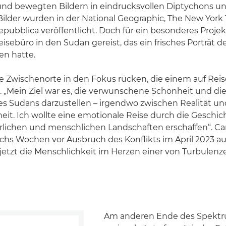
d bewegten Bildern in eindrucksvollen Diptychons un
Bilder wurden in der National Geographic, The New York
pubblica veröffentlicht. Doch für ein besonderes Projekt 
eisebüro in den Sudan gereist, das ein frisches Porträt d
en hatte.
ie Zwischenorte in den Fokus rücken, die einem auf Re
a. „Mein Ziel war es, die verwunschene Schönheit und die
s Sudans darzustellen – irgendwo zwischen Realität un
it. Ich wollte eine emotionale Reise durch die Geschic
rlichen und menschlichen Landschaften erschaffen“. Cam
chs Wochen vor Ausbruch des Konflikts im April 2023
jetzt die Menschlichkeit im Herzen einer von Turbulen
Am anderen Ende des Spektru