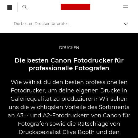
Canon Logo, back to
Die besten Drucker für professionelle Drucke
Auf B
Canon
Professionelle Fotografie und Videos
DRUCKEN
Geschichten
Die besten Canon Fotodrucker für
professionelle Fotografen
Wie wählst du den besten professionellen
Fotodrucker, um deine eigenen Drucke in
Galeriequalität zu produzieren? Wir sehen
uns die wichtigsten Vorteile des Sortiments
an A3+- und A2-Fotodruckern von Canon für
Fotografen sowie die Ratschläge von
Druckspezialist Clive Booth und den