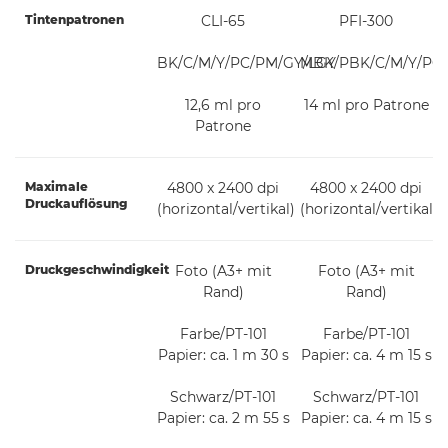
Tintenpatronen
CLI-65
PFI-300
BK/C/M/Y/PC/PM/GY/LGY
MBK/PBK/C/M/Y/PC
12,6 ml pro
14 ml pro Patrone
Patrone
Maximale
4800 x 2400 dpi
4800 x 2400 dpi
Druckauflösung
(horizontal/vertikal)
(horizontal/vertikal)
Druckgeschwindigkeit
Foto (A3+ mit
Foto (A3+ mit
Rand)
Rand)
Farbe/PT-101
Farbe/PT-101
Papier: ca. 1 m 30 s
Papier: ca. 4 m 15 s
Schwarz/PT-101
Schwarz/PT-101
Papier: ca. 2 m 55 s
Papier: ca. 4 m 15 s