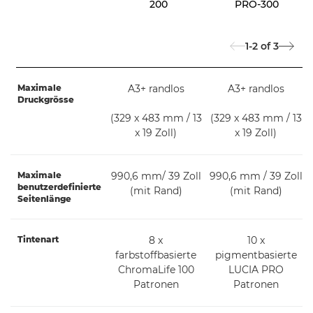
200
PRO-300
1-2
of
3
Maximale
A3+ randlos
A3+ randlos
Druckgrösse
(329 x 483 mm / 13
(329 x 483 mm / 13
x 19 Zoll)
x 19 Zoll)
Maximale
990,6 mm/ 39 Zoll
990,6 mm / 39 Zoll
benutzerdefinierte
(mit Rand)
(mit Rand)
Seitenlänge
Tintenart
8 x
10 x
farbstoffbasierte
pigmentbasierte
ChromaLife 100
LUCIA PRO
Patronen
Patronen