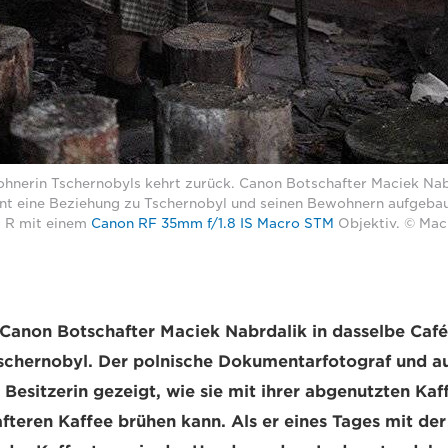
hnerin Tschernobyls kehrt zurück. Canon Botschafter Maciek Nab
hnt eine Beziehung zu Tschernobyl und seinen Bewohnern aufgeb
S R mit einem
Canon RF 35mm f/1.8 IS Macro STM
Objektiv. © Mac
 Canon Botschafter Maciek Nabrdalik in dasselbe Caf
schernobyl. Der polnische Dokumentarfotograf und a
r Besitzerin gezeigt, wie sie mit ihrer abgenutzten K
teren Kaffee brühen kann. Als er eines Tages mit de