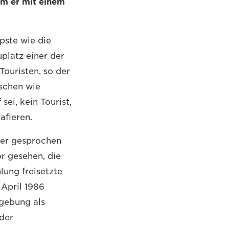
am er mit einem
pste wie die
platz einer der
Touristen, so der
ischen wie
ei, kein Tourist,
afieren.
ber gesprochen
r gesehen, die
ung freisetzte
 April 1986
gebung als
der