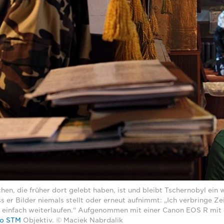
hen, die früher dort gelebt haben, ist und bleibt Tschernobyl ein 
s er Bilder niemals stellt oder erneut aufnimmt: „Ich verbringe Z
n einfach weiterlaufen.“ Aufgenommen mit einer Canon EOS R mi
ro STM
Objektiv. © Maciek Nabrdalik