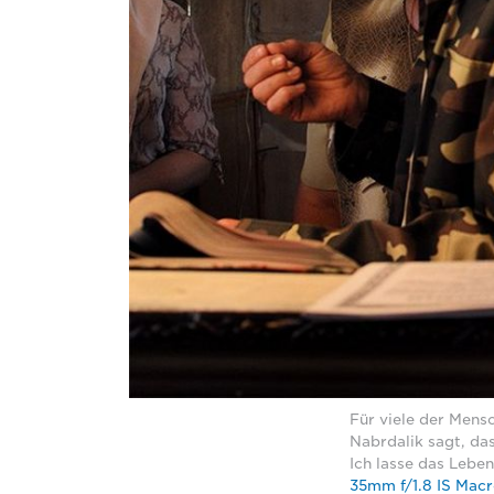
Für viele der Mensc
Nabrdalik sagt, das
Ich lasse das Lebe
35mm f/1.8 IS Mac