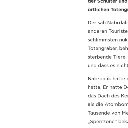
der Schulter und
örtlichen Toteng
Der sah Nabrdali
anderen Tourist
schlimmsten nukl
Totengräber, beh
sterbende Tiere. 
und dass es nicht
Nabrdalik hatte 
hatte. Er hatte 
das Dach des Ke
als die Atombomb
Tausende von Me
„Sperrzone“ beka