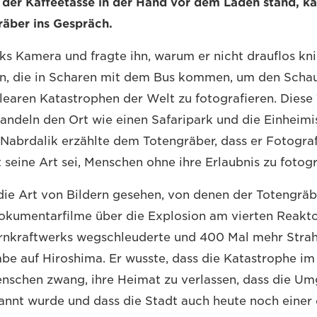
 der Kaffeetasse in der Hand vor dem Laden stand, k
räber ins Gespräch.
ks Kamera und fragte ihn, warum er nicht drauflos kni
en, die in Scharen mit dem Bus kommen, um den Schau
earen Katastrophen der Welt zu fotografieren. Diese 
andeln den Ort wie einen Safaripark und die Einheim
Nabrdalik erzählte dem Totengräber, dass er Fotograf s
 seine Art sei, Menschen ohne ihre Erlaubnis zu fotogr
die Art von Bildern gesehen, von denen der Totengrä
Dokumentarfilme über die Explosion am vierten Reakto
rnkraftwerks wegschleuderte und 400 Mal mehr Strahl
e auf Hiroshima. Er wusste, dass die Katastrophe im
nschen zwang, ihre Heimat zu verlassen, dass die Um
nnt wurde und dass die Stadt auch heute noch einer 