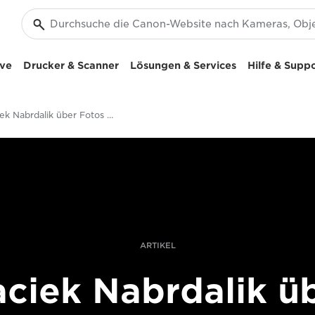
ive
Drucker & Scanner
Lösungen & Services
Hilfe & Supp
Maciek Nabrdalik über Fotos von Tschernobyl mit der Canon EOS R
ARTIKEL
ciek Nabrdalik ü