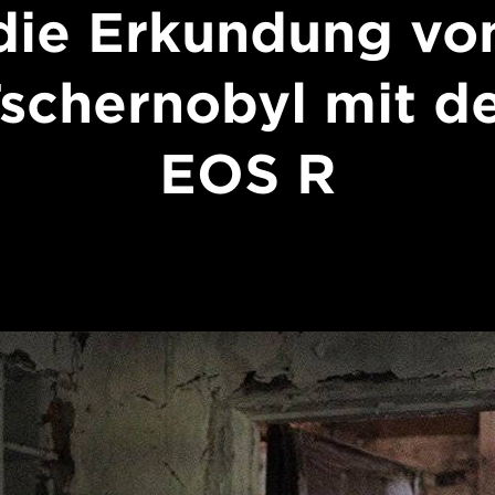
die Erkundung vo
schernobyl mit d
EOS R