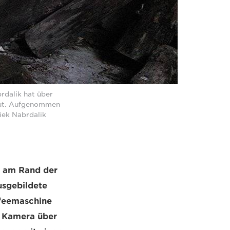
rdalik hat über
aut. Aufgenommen
iek Nabrdalik
é am Rand der
usgebildete
affeemaschine
r Kamera über