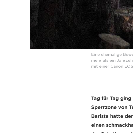
Eine ehemalige Bewo
mehr als ein Jahrze
mit einer Canon EO
Tag für Tag ging
Sperrzone von T
Barista hatte de
einen schmackhaf