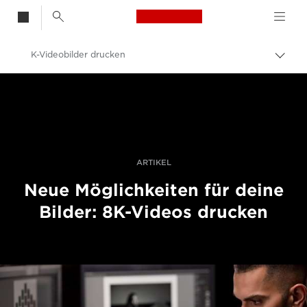
Canon Logo, back t
K-Videobilder drucken
Auf
Brot
Canon
umsc
Professionelle Fotografie und Videos
Geschichten
ARTIKEL
Neue Möglichkeiten für deine
Bilder: 8K-Videos drucken