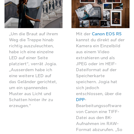
„Um die Braut auf ihrem
Mit der
Canon EOS R5
Weg die Treppe hinab
kannst du direkt auf der
richtig auszuleuchten,
Kamera ein Einzelbild
habe ich eine einzelne
aus einem Video
LED auf einer Seite
extrahieren und als
platziert“, verrät Jogia.
JPEG oder im HEIF-
„Ausserdem habe ich
Dateiformat auf der
eine weitere LED auf
Speicherkarte
das Geländer gerichtet,
speichern. Jogia hat
um ein spannendes
sich jedoch
Muster aus Licht und
entschlossen, über die
Schatten hinter ihr zu
DPP
-
erzeugen.“
Bearbeitungssoftware
von Canon eine TIFF-
Datei aus den 8K-
Aufnahmen im RAW-
Format abzurufen. „So