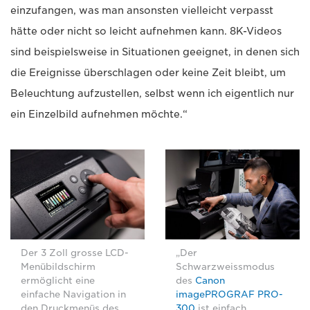
einzufangen, was man ansonsten vielleicht verpasst
hätte oder nicht so leicht aufnehmen kann. 8K-Videos
sind beispielsweise in Situationen geeignet, in denen sich
die Ereignisse überschlagen oder keine Zeit bleibt, um
Beleuchtung aufzustellen, selbst wenn ich eigentlich nur
ein Einzelbild aufnehmen möchte.“
Der 3 Zoll grosse LCD-
„Der
Menübildschirm
Schwarzweissmodus
ermöglicht eine
des
Canon
einfache Navigation in
imagePROGRAF PRO-
den Druckmenüs des
300
ist einfach