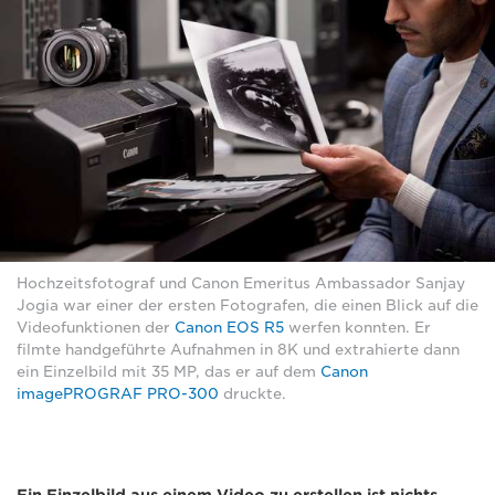
Hochzeitsfotograf und Canon Emeritus Ambassador Sanjay
Jogia war einer der ersten Fotografen, die einen Blick auf die
Videofunktionen der
Canon EOS R5
werfen konnten. Er
filmte handgeführte Aufnahmen in 8K und extrahierte dann
ein Einzelbild mit 35 MP, das er auf dem
Canon
imagePROGRAF PRO-300
druckte.