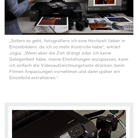
„Sofern es geht, fotografiere ich eine Hochzeit lieber in
Einzelbildern, da ich so mehr Kontrolle habe“, erklärt
Jogia. „Wenn aber die Zeit drängt oder ich keine
Gelegenheit habe, meine Einstellungen anzupassen, kann
ich einfach die Videoaufzeichnungstaste drücken, beim
Filmen Anpassungen vornehmen und dann später ein
Einzelbild extrahieren.“