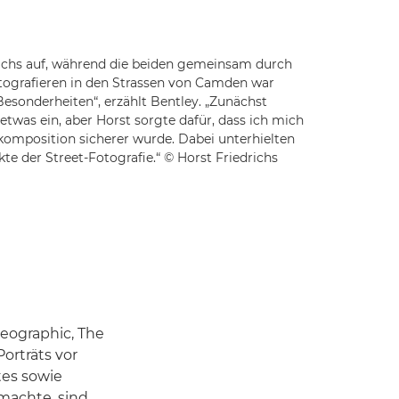
richs auf, während die beiden gemeinsam durch
tografieren in den Strassen von Camden war
Besonderheiten“, erzählt Bentley. „Zunächst
twas ein, aber Horst sorgte dafür, dass ich mich
dkomposition sicherer wurde. Dabei unterhielten
te der Street-Fotografie.“ © Horst Friedrichs
Geographic, The
orträts vor
ates sowie
machte, sind