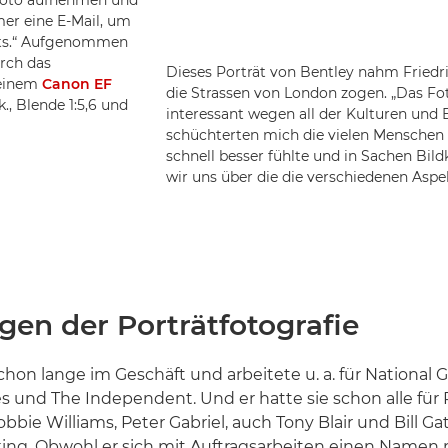
mer eine E-Mail, um
ekts.“ Aufgenommen
urch das
Dieses Porträt von Bentley nahm Fried
 einem
Canon EF
die Strassen von London zogen. „Das Fo
., Blende 1:5,6 und
interessant wegen all der Kulturen und 
schüchterten mich die vielen Menschen e
schnell besser fühlte und in Sachen Bil
wir uns über die die verschiedenen Aspek
gen der Porträtfotografie
schon lange im Geschäft und arbeitete u. a. für National 
 und The Independent. Und er hatte sie schon alle für P
obbie Williams, Peter Gabriel, auch Tony Blair und Bill G
ng. Obwohl er sich mit Auftragsarbeiten einen Namen 