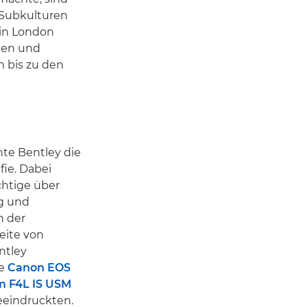
 Subkulturen
 in London
nen und
n bis zu den
te Bentley die
fie. Dabei
ichtige über
g und
h der
eite von
ntley
ne
Canon EOS
m F4L IS USM
beeindruckten.