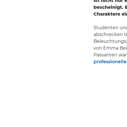
ist nicht nur
bescheinigt. 
Charaktere ei
Studenten und
abschrecken la
Beleuchtungs
von Emma Bentl
Passanten war
professionelle