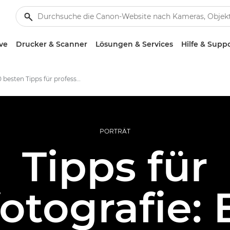
ve
Drucker & Scanner
Lösungen & Services
Hilfe & Supp
Die 10 besten Tipps für professionelle Porträtfotos
PORTRÄT
Tipps für
fotografie: 