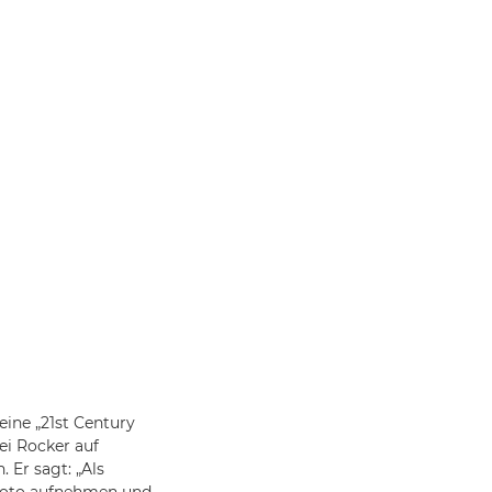
eine „21st Century
ei Rocker auf
. Er sagt: „Als
Foto aufnehmen und