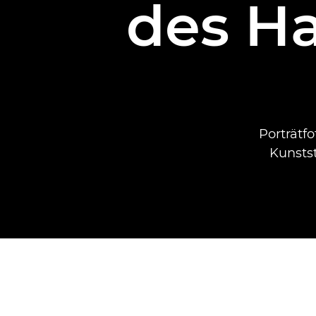
des H
Porträtfo
Kunsts