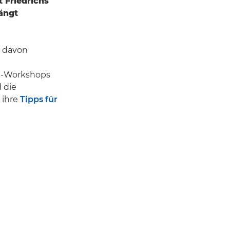
t Friedrichs
fängt
s davon
d-Workshops
 die
 ihre
Tipps für