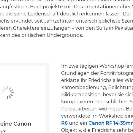
 langfristigen Buchprojekte mit Dokumentationen über
r, die seine Leidenschaft deutlich erkennen lassen. Der
richs erkundet seit Jahrzehnten unterschiedlichste Sze
eren Charaktere einzufangen – von den Sufis in Pakista
ern des britischen Undergrounds.
Im zweitägigen Workshop lern
Grundlagen der Porträtfotogra
erklärte ihr Friedrichs alles W
Kamerabedienung, Belichtun
Bildkomposition, bevor sie sic
komplexeren menschlichen S
Porträtarbeiten widmeten. Be
verwendete im Workshop ei
R6
und ein
Canon RF 14-35m
 eine Canon
Objektiv, die Friedrichs sehr 
g?