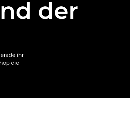
nd der
gerade ihr
hop die