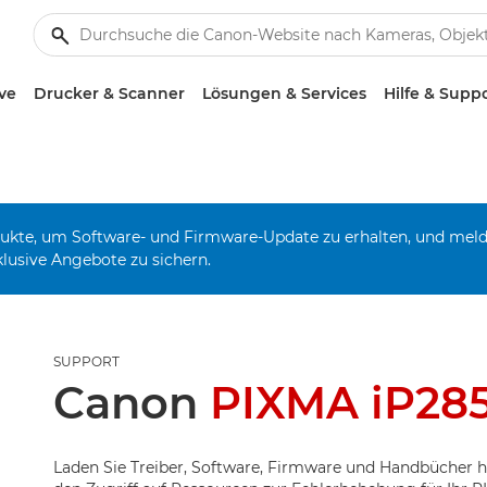
ve
Drucker & Scanner
Lösungen & Services
Hilfe & Supp
odukte, um Software- und Firmware-Update zu erhalten, und mel
klusive Angebote zu sichern.
SUPPORT
Canon
PIXMA iP28
Laden Sie Treiber, Software, Firmware und Handbücher h