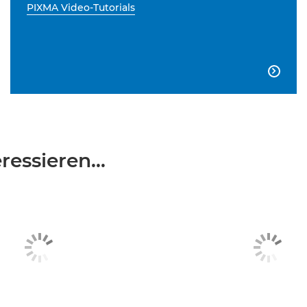
PIXMA Video-Tutorials

essieren...