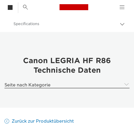
Canon Logo, back t
Specifications
Auf
Brot
Canon
umsc
Videokameras und Camcorder
Canon LEGRIA HF R86
Technische Daten
Seite nach Kategorie
Zurück zur Produktübersicht