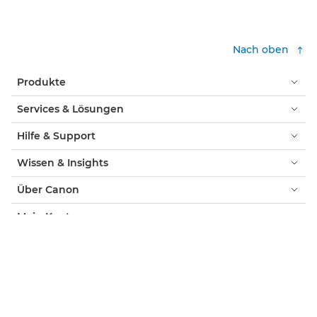
Nach oben
Produkte
Services & Lösungen
Hilfe & Support
Wissen & Insights
Über Canon
Mein Konto
AGB & Impressum
Cookie-Hinweis
Barrierefreiheit
Datenschutz
Offizieller Canon Online-Shop
Verbraucher: Händlersuche
Händlersuche Business-Produkte
Cookie-Einstellungen