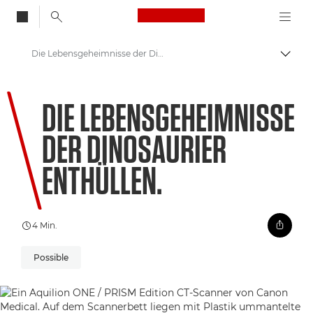
Canon Logo, back to
Die Lebensgeheimnisse der Dinosaurier enthüllen.
Auf B
Canon
DIE LEBENSGEHEIMNISSE
Willkommen bei VIEW
DER DINOSAURIER
ENTHÜLLEN.
4 Min.
Possible