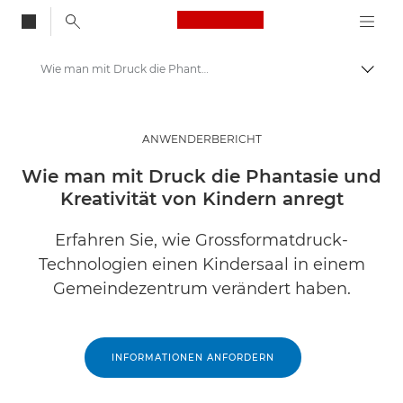
Canon Logo, back to
Wie man mit Druck die Phantasie und Kreativität von Kindern anregt
Auf B
Canon
Lösungen & Dienstleistungen
ANWENDERBERICHT
Business-Insights - B2B & Branchen-News
Wie man mit Druck die Phantasie und
Kreativität von Kindern anregt
Anwenderberichte
Erfahren Sie, wie Grossformatdruck-
Technologien einen Kindersaal in einem
Gemeindezentrum verändert haben.
INFORMATIONEN ANFORDERN