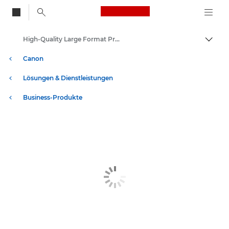
Canon Logo, back to
High-Quality Large Format Printers for CAD/GIS and Stunning Graphics
Auf B
Canon
Lösungen & Dienstleistungen
Business-Produkte