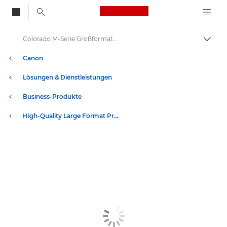
Canon Logo, back to
Colorado M-Serie Großformatdrucker: Präzision und Geschwindigkeit
Auf B
Canon
Lösungen & Dienstleistungen
Business-Produkte
High-Quality Large Format Printers for CAD/GIS and Stunning Graphics