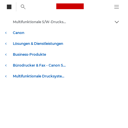
Canon Logo, back to
Multifunktionale S/W-Drucksysteme - Canon Schweiz
Auf B
Canon
Lösungen & Dienstleistungen
Business-Produkte
Bürodrucker & Fax - Canon Schweiz
Multifunktionale Drucksysteme