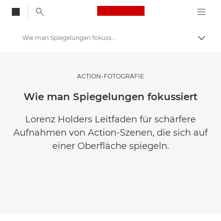
Canon Logo, back to
Wie man Spiegelungen fokussiert
Auf B
Canon
Ihre Fotos und Videos günstiger speichern
ACTION-FOTOGRAFIE
Wie man Spiegelungen fokussiert
Lorenz Holders Leitfaden für schärfere
Aufnahmen von Action-Szenen, die sich auf
einer Oberfläche spiegeln.