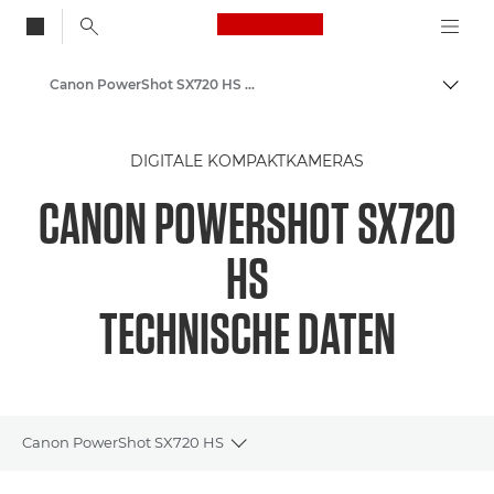
Canon Logo, back to
Canon PowerShot SX720 HS – Canon Europe
Auf B
Canon
DIGITALE KOMPAKTKAMERAS
CANON POWERSHOT SX720
HS
TECHNISCHE DATEN
Canon PowerShot SX720 HS
Toggle breadcrumbs