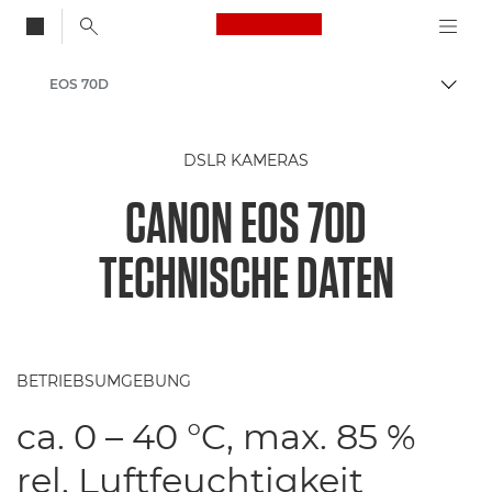
Canon Logo, back to
EOS 70D
Auf B
Canon
DSLR KAMERAS
CANON EOS 70D
TECHNISCHE DATEN
BETRIEBSUMGEBUNG
ca. 0 – 40 °C, max. 85 %
rel. Luftfeuchtigkeit