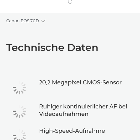
Canon EOS 70D
Toggle breadcrumbs
Übersicht
Technische Daten
Technische Daten
20,2 Megapixel CMOS-Sensor
Ruhiger kontinuierlicher AF bei
Videoaufnahmen
High-Speed-Aufnahme