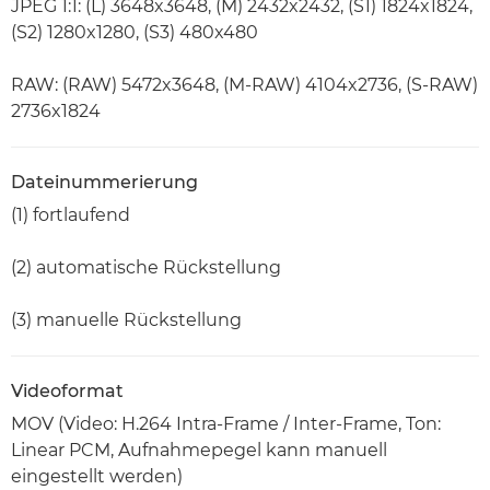
JPEG 1:1: (L) 3648x3648, (M) 2432x2432, (S1) 1824x1824,
(S2) 1280x1280, (S3) 480x480
RAW: (RAW) 5472x3648, (M-RAW) 4104x2736, (S-RAW)
2736x1824
Dateinummerierung
(1) fortlaufend
(2) automatische Rückstellung
(3) manuelle Rückstellung
Videoformat
MOV (Video: H.264 Intra-Frame / Inter-Frame, Ton:
Linear PCM, Aufnahmepegel kann manuell
eingestellt werden)