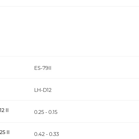
ES-79II
LH-D12
2 II
0.25 - 0.15
5 II
0.42 - 0.33