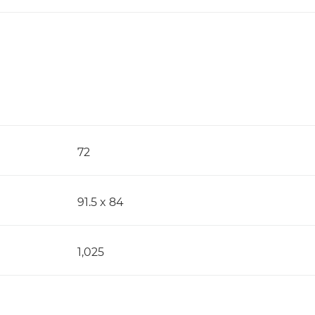
72
91.5 x 84
1,025