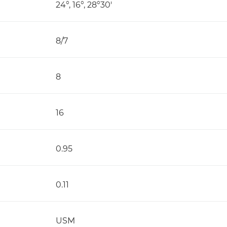
24°, 16°, 28°30'
8/7
8
16
0.95
0.11
USM