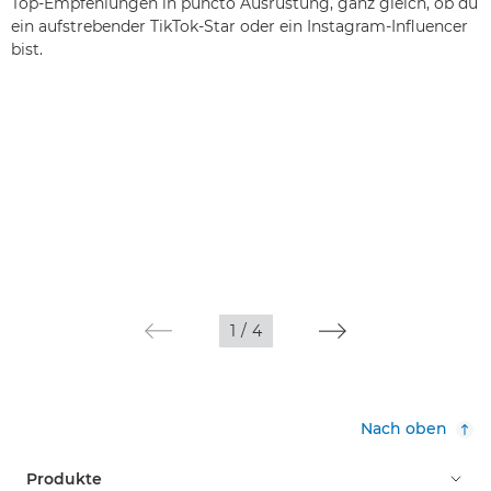
Top-Empfehlungen in puncto Ausrüstung, ganz gleich, ob du
ein aufstrebender TikTok-Star oder ein Instagram-Influencer
bist.
1
/
4
Nach oben
Produkte