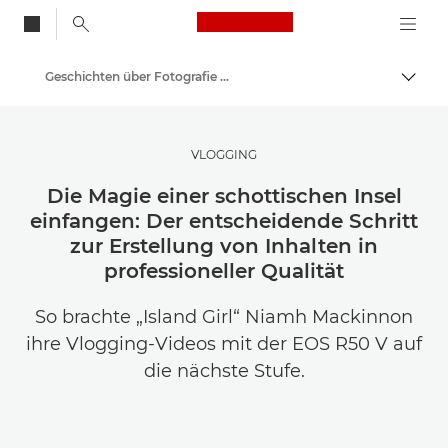
Canon Logo, back to
Geschichten über Fotografie und Kreativität
Auf B
Canon
Lasse dich inspirieren | Tipps zur Fotografie und zum Drucken sowie Kaufratgeber
VLOGGING
Die Magie einer schottischen Insel
einfangen: Der entscheidende Schritt
zur Erstellung von Inhalten in
professioneller Qualität
So brachte „Island Girl“ Niamh Mackinnon
ihre Vlogging-Videos mit der EOS R50 V auf
die nächste Stufe.