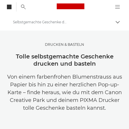
Canon Logo, back to
Selbstgemachte Geschenke drucken und basteln
Auf B
Canon
Lasse dich inspirieren | Tipps zur Fotografie und zum Drucken sowie Kaufratgeber
DRUCKEN & BASTELN
Fotografie und Druck: Tipps und Techniken
Tolle selbstgemachte Geschenke
drucken und basteln
Von einem farbenfrohen Blumenstrauss aus
Papier bis hin zu einer herzlichen Pop-up-
Karte – finde heraus, wie du mit dem Canon
Creative Park und deinem PIXMA Drucker
tolle Geschenke basteln kannst.