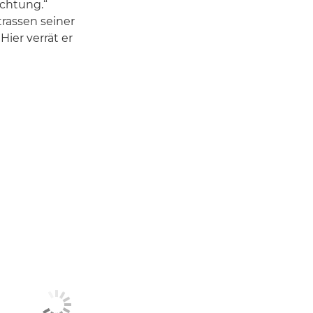
achtung.“
trassen seiner
ier verrät er