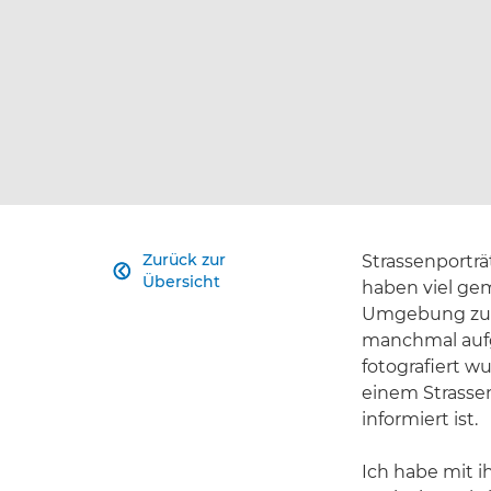
Zurück zur
Strassenporträ

Übersicht
haben viel gem
Umgebung zu fo
manchmal aufg
fotografiert wu
einem Strassenp
informiert ist.
Ich habe mit i