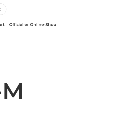
ort
Offizieller Online-Shop
-M
n