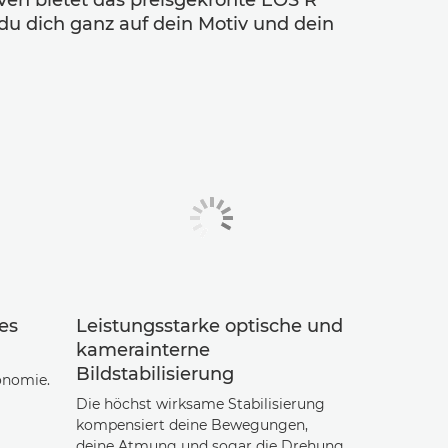
ven bietet das preisgekrönte EOS R
du dich ganz auf dein Motiv und dein
es
Leistungsstarke optische und
kamerainterne
Bildstabilisierung
onomie.
Die höchst wirksame Stabilisierung
kompensiert deine Bewegungen,
deine Atmung und sogar die Drehung