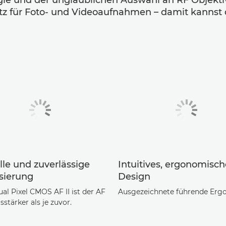
ogie und der unglaublichen Auswahl an RF Objekti
atz für Foto- und Videoaufnahmen – damit kannst 
lle und zuverlässige
Intuitives, ergonomisch
sierung
Design
al Pixel CMOS AF II ist der AF
Ausgezeichnete führende Erg
sstärker als je zuvor.