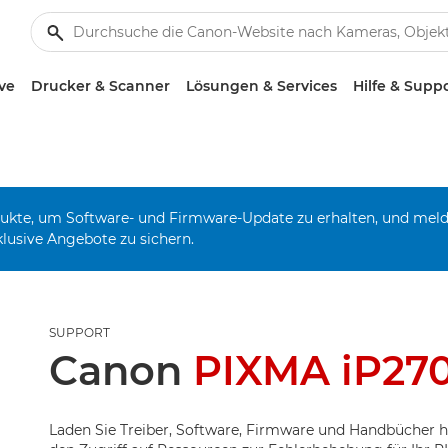
ve
Drucker & Scanner
Lösungen & Services
Hilfe & Supp
odukte, um Software- und Firmware-Update zu erhalten, und mel
klusive Angebote zu sichern.
SUPPORT
Canon
PIXMA iP27
Laden Sie Treiber, Software, Firmware und Handbücher h