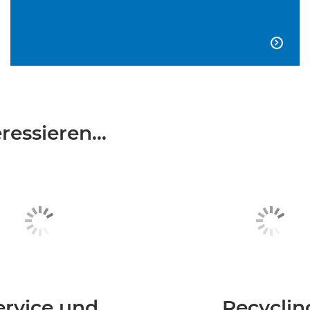

essieren...
ervice und
Recyclin