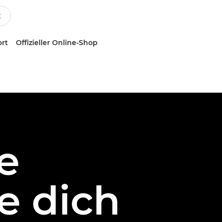
ort
Offizieller Online-Shop
e
e dich