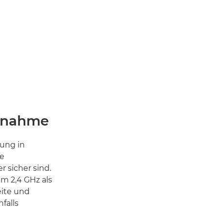
ufnahme
ung in
ie
 sicher sind.
m 2,4 GHz als
eite und
falls