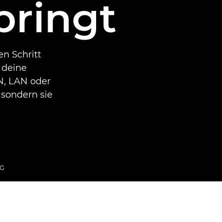
bringt
en Schritt
 deine
N, LAN oder
 sondern sie
G