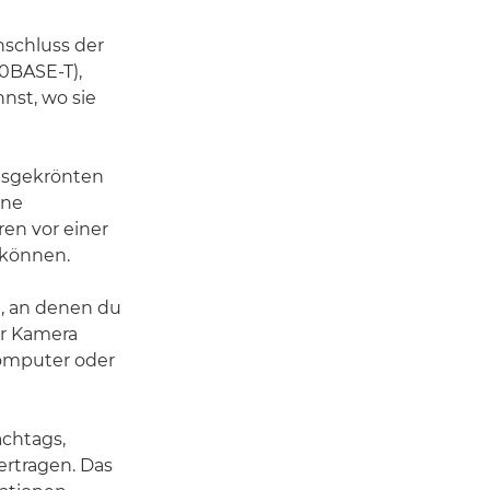
schluss der
00BASE-T),
nst, wo sie
isgekrönten
ine
en vor einer
 können.
, an denen du
er Kamera
Computer oder
achtags,
rtragen. Das