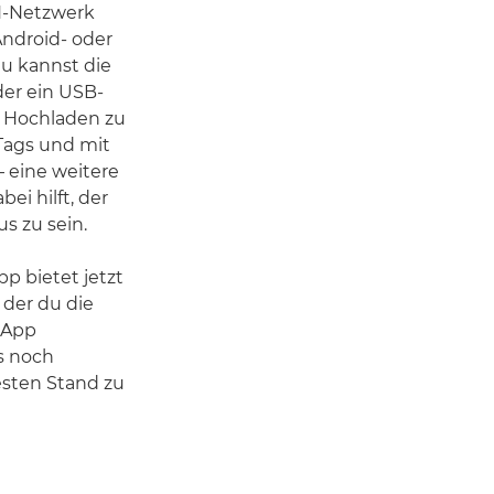
N-Netzwerk
 Android- oder
du kannst die
er ein USB-
 Hochladen zu
Tags und mit
 eine weitere
ei hilft, der
s zu sein.
 bietet jetzt
 der du die
 App
es noch
uesten Stand zu