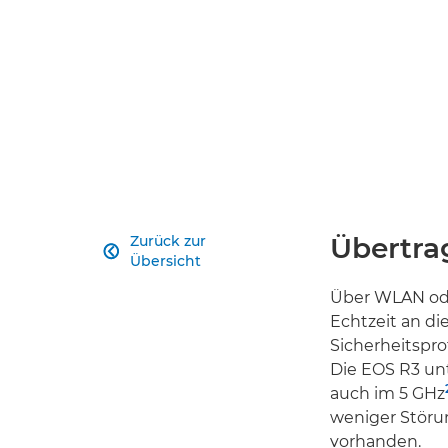
Übertra
Zurück zur

Übersicht
Über WLAN ode
Echtzeit an d
Sicherheitspro
Die EOS R3 unt
auch im 5 GHz
weniger Störun
vorhanden.