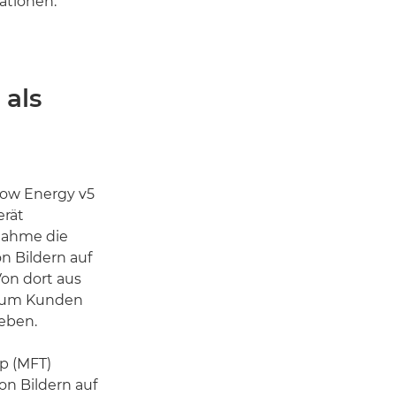
ationen.
als
ow Energy v5
erät
fnahme die
n Bildern auf
Von dort aus
l zum Kunden
geben.
pp (MFT)
on Bildern auf