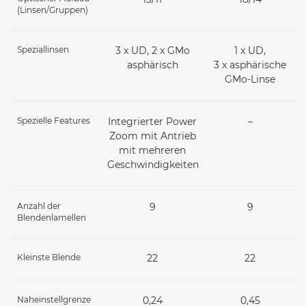
(Linsen/Gruppen)
Speziallinsen
3 x UD, 2 x GMo
1 x UD,
asphärisch
3 x asphärische
GMo-Linse
Spezielle Features
Integrierter Power
–
Zoom mit Antrieb
mit mehreren
Geschwindigkeiten
Anzahl der
9
9
Blendenlamellen
Kleinste Blende
22
22
Naheinstellgrenze
0,24
0,45