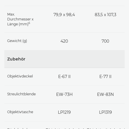
Max.
79,9 x 98,4
83,5 x 107,3
Durchmesser x
6
Länge (mm)
Gewicht (g)
420
700
Zubehör
Objektivdeckel
E-67 II
E-77 II
Streulichtblende
EW-73H
EW-83N
Objektivtasche
LP1219
LP1319