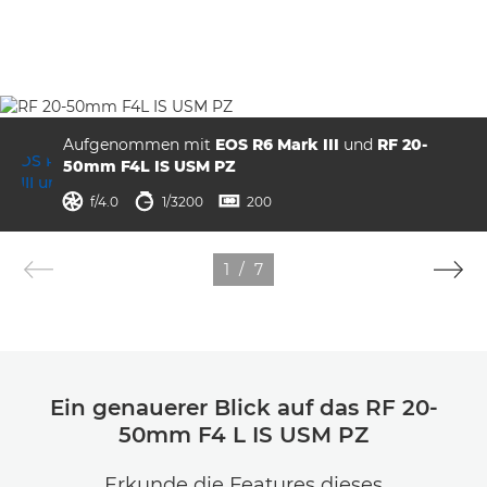
Aufgenommen mit
EOS R6 Mark III
und
RF 20-
50mm F4L IS USM PZ
Blende
Verschlusszeit
ISO



f/4.0
1/3200
200
1
/
7
Ein genauerer Blick auf das RF 20-
50mm F4 L IS USM PZ
Erkunde die Features dieses