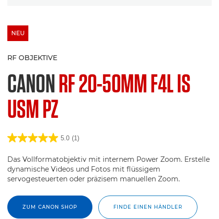
NEU
RF OBJEKTIVE
CANON
RF 20-50MM F4L IS
USM PZ
5.0
(1)
Das Vollformatobjektiv mit internem Power Zoom. Erstelle
dynamische Videos und Fotos mit flüssigem
servogesteuerten oder präzisem manuellen Zoom.
ZUM CANON SHOP
FINDE EINEN HÄNDLER