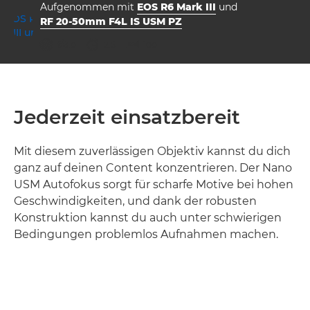
Aufgenommen mit
EOS R6 Mark III
und
RF 20-50mm F4L IS USM PZ
Blende
Verschlusszeit
ISO



f/8.0
2.5
100
Jederzeit einsatzbereit
Mit diesem zuverlässigen Objektiv kannst du dich
ganz auf deinen Content konzentrieren. Der Nano
USM Autofokus sorgt für scharfe Motive bei hohen
Geschwindigkeiten, und dank der robusten
Konstruktion kannst du auch unter schwierigen
Bedingungen problemlos Aufnahmen machen.