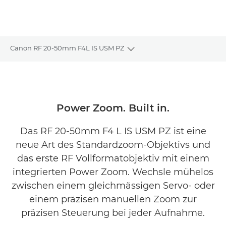
Canon RF 20-50mm F4L IS USM PZ
Toggle breadcrumbs
Übersicht
Technische Daten
Power Zoom. Built in.
Galerie
Das RF 20-50mm F4 L IS USM PZ ist eine
neue Art des Standardzoom-Objektivs und
Produktbewertungen
das erste RF Vollformatobjektiv mit einem
integrierten Power Zoom. Wechsle mühelos
Support
zwischen einem gleichmässigen Servo- oder
FINDE EINEN HÄNDLER
einem präzisen manuellen Zoom zur
präzisen Steuerung bei jeder Aufnahme.