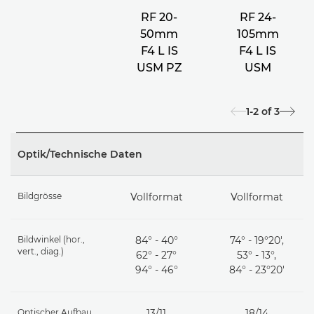
RF 20-
RF 24-
50mm
105mm
F4 L IS
F4 L IS
USM PZ
USM
1-2
of
3
Optik/Technische Daten
Bildgrösse
Vollformat
Vollformat
Bildwinkel (hor.,
84° - 40°
74° - 19°20',
vert., diag.)
62° - 27°
53° - 13°,
94° - 46°
84° - 23°20'
Optischer Aufbau
13/11
18/14