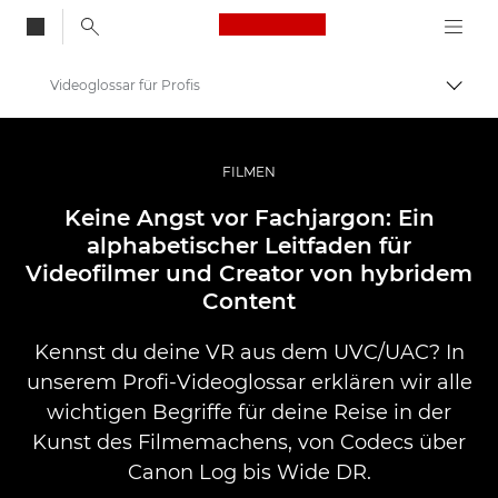
Canon Logo, back to
Videoglossar für Profis
Auf B
Canon
Professionelle Fotografie und Videos
FILMEN
Geschichten
Keine Angst vor Fachjargon: Ein
alphabetischer Leitfaden für
Videofilmer und Creator von hybridem
Content
Kennst du deine VR aus dem UVC/UAC? In
unserem Profi-Videoglossar erklären wir alle
wichtigen Begriffe für deine Reise in der
Kunst des Filmemachens, von Codecs über
Canon Log bis Wide DR.