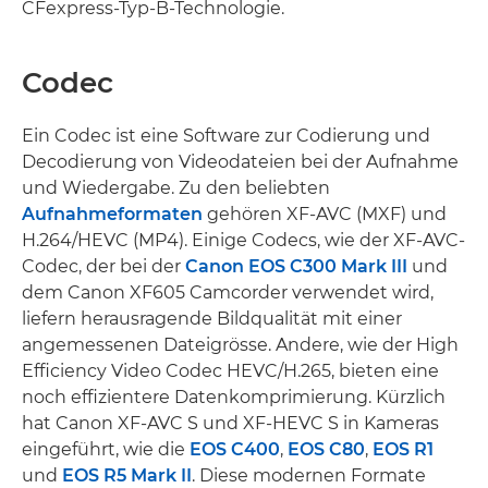
CFexpress-Typ-B-Technologie.
Codec
Ein Codec ist eine Software zur Codierung und
Decodierung von Videodateien bei der Aufnahme
und Wiedergabe. Zu den beliebten
Aufnahmeformaten
gehören XF-AVC (MXF) und
H.264/HEVC (MP4). Einige Codecs, wie der XF-AVC-
Codec, der bei der
Canon EOS C300 Mark III
und
dem Canon XF605 Camcorder verwendet wird,
liefern herausragende Bildqualität mit einer
angemessenen Dateigrösse. Andere, wie der High
Efficiency Video Codec HEVC/H.265, bieten eine
noch effizientere Datenkomprimierung. Kürzlich
hat Canon XF-AVC S und XF-HEVC S in Kameras
eingeführt, wie die
EOS C400
,
EOS C80
,
EOS R1
und
EOS R5 Mark II
. Diese modernen Formate