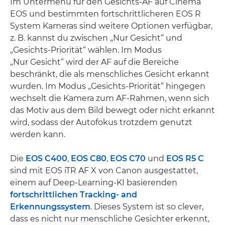
Im Untermenü für den Gesichts-AF auf Cinema
EOS und bestimmten fortschrittlicheren EOS R
System Kameras sind weitere Optionen verfügbar,
z. B. kannst du zwischen „Nur Gesicht“ und
„Gesichts-Priorität“ wählen. Im Modus
„Nur Gesicht“ wird der AF auf die Bereiche
beschränkt, die als menschliches Gesicht erkannt
wurden. Im Modus „Gesichts-Priorität“ hingegen
wechselt die Kamera zum AF-Rahmen, wenn sich
das Motiv aus dem Bild bewegt oder nicht erkannt
wird, sodass der Autofokus trotzdem genutzt
werden kann.
Die
EOS C400
,
EOS C80
,
EOS C70
und
EOS R5 C
sind mit EOS iTR AF X von Canon ausgestattet,
einem auf Deep-Learning-KI basierenden
fortschrittlichen Tracking- and
Erkennungssystem
. Dieses System ist so clever,
dass es nicht nur menschliche Gesichter erkennt,