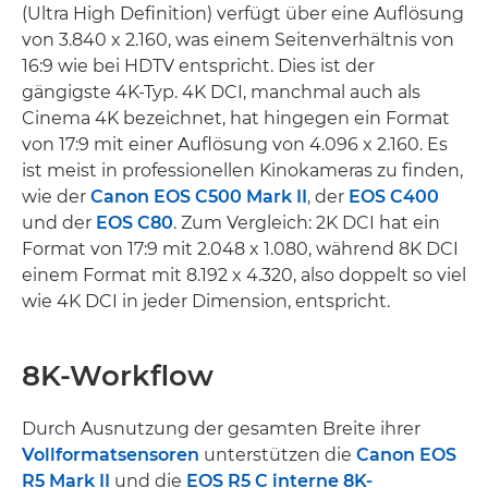
(Ultra High Definition) verfügt über eine Auflösung
von 3.840 x 2.160, was einem Seitenverhältnis von
16:9 wie bei HDTV entspricht. Dies ist der
gängigste 4K-Typ. 4K DCI, manchmal auch als
Cinema 4K bezeichnet, hat hingegen ein Format
von 17:9 mit einer Auflösung von 4.096 x 2.160. Es
ist meist in professionellen Kinokameras zu finden,
wie der
Canon EOS C500 Mark II
, der
EOS C400
und der
EOS C80
. Zum Vergleich: 2K DCI hat ein
Format von 17:9 mit 2.048 x 1.080, während 8K DCI
einem Format mit 8.192 x 4.320, also doppelt so viel
wie 4K DCI in jeder Dimension, entspricht.
8K-Workflow
Durch Ausnutzung der gesamten Breite ihrer
Vollformatsensoren
unterstützen die
Canon EOS
R5 Mark II
und die
EOS R5 C
interne 8K-