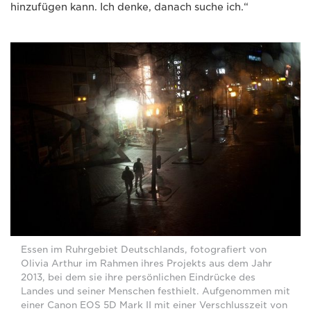
hinzufügen kann. Ich denke, danach suche ich.“
Essen im Ruhrgebiet Deutschlands, fotografiert von
Olivia Arthur im Rahmen ihres Projekts aus dem Jahr
2013, bei dem sie ihre persönlichen Eindrücke des
Landes und seiner Menschen festhielt. Aufgenommen mit
einer Canon EOS 5D Mark II mit einer Verschlusszeit von