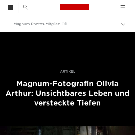
Canon Logo, back t
Magnum Photos-Mitglied Olivia Arthur über ihre mehrschichtige Fotografie
Auf
Brot
Canon
umsc
Professionelle Fotografie und Videos
Geschichten
ARTIKEL
Magnum-Fotografin Olivia
Arthur: Unsichtbares Leben und
versteckte Tiefen