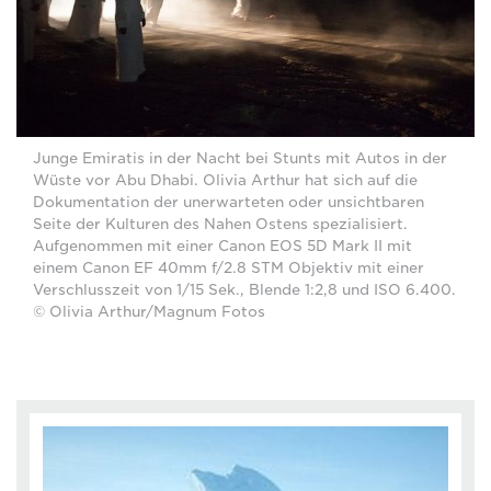
Junge Emiratis in der Nacht bei Stunts mit Autos in der
Wüste vor Abu Dhabi. Olivia Arthur hat sich auf die
Dokumentation der unerwarteten oder unsichtbaren
Seite der Kulturen des Nahen Ostens spezialisiert.
Aufgenommen mit einer Canon EOS 5D Mark II mit
einem Canon EF 40mm f/2.8 STM Objektiv mit einer
Verschlusszeit von 1/15 Sek., Blende 1:2,8 und ISO 6.400.
© Olivia Arthur/Magnum Fotos