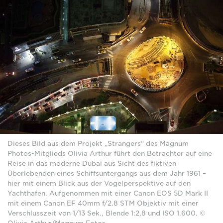
Dieses Bild aus dem Projekt „Strangers“ des Magnum
Photos-Mitglieds Olivia Arthur führt den Betrachter auf eine
Reise in das moderne Dubai aus Sicht des fiktiven
Überlebenden eines Schiffsuntergangs aus dem Jahr 1961 –
hier mit einem Blick aus der Vogelperspektive auf den
Yachthafen. Aufgenommen mit einer Canon EOS 5D Mark II
mit einem Canon EF 40mm f/2.8 STM Objektiv mit einer
Verschlusszeit von 1/13 Sek., Blende 1:2,8 und ISO 1.600. ©