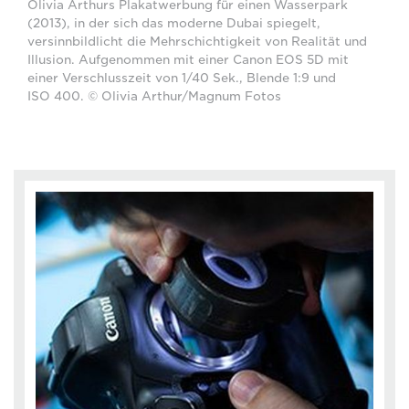
Olivia Arthurs Plakatwerbung für einen Wasserpark
(2013), in der sich das moderne Dubai spiegelt,
versinnbildlicht die Mehrschichtigkeit von Realität und
Illusion. Aufgenommen mit einer Canon EOS 5D mit
einer Verschlusszeit von 1/40 Sek., Blende 1:9 und
ISO 400. © Olivia Arthur/Magnum Fotos